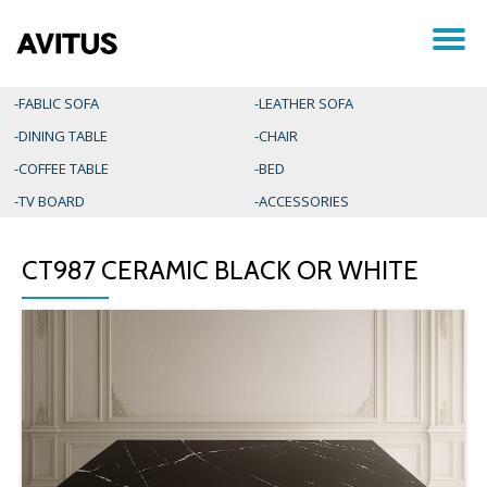
ナ
コ
ン
ビ
テ
-FABLIC SOFA
-LEATHER SOFA
ン
-DINING TABLE
-CHAIR
ツ
ゲ
へ
-COFFEE TABLE
-BED
ス
ー
-TV BOARD
-ACCESSORIES
キ
ッ
プ
シ
CT987 CERAMIC BLACK OR WHITE
ョ
ン
を
切