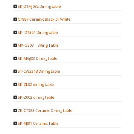
SK-DTMJ03L Dining table
CT987 Ceramic Black or White
SK- DT361 Dining table
MX-Q303 3Ring Table
SK-MGJ03 Dining table
ST-CW2318 Dining table
SK-ZL02 dining table
SK-Z002 dining table
ZK-CT323 Ceramic Dining table
SK-MJ01 Ceramic Table