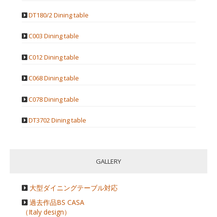
DT180/2 Dining table
C003 Dining table
C012 Dining table
C068 Dining table
C078 Dining table
DT3702 Dining table
GALLERY
大型ダイニングテーブル対応
過去作品BS CASA
（Italy design）