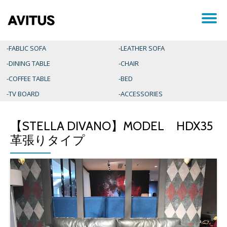
ナ
コ
ン
ビ
テ
-FABLIC SOFA
-LEATHER SOFA
ン
-DINING TABLE
-CHAIR
ツ
ゲ
へ
-COFFEE TABLE
-BED
ス
ー
-TV BOARD
-ACCESSORIES
キ
ッ
プ
シ
【STELLA DIVANO】MODEL HDX35
革張りタイプ
ョ
ン
を
切