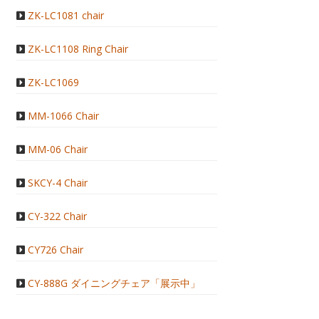
ZK-LC1081 chair
ZK-LC1108 Ring Chair
ZK-LC1069
MM-1066 Chair
MM-06 Chair
SKCY-4 Chair
CY-322 Chair
CY726 Chair
CY-888G ダイニングチェア「展示中」