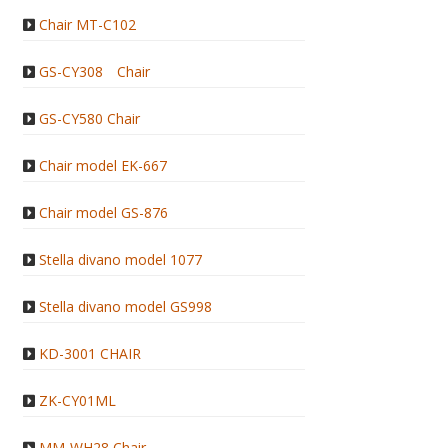
Chair MT-C102
GS-CY308 Chair
GS-CY580 Chair
Chair model EK-667
Chair model GS-876
Stella divano model 1077
Stella divano model GS998
KD-3001 CHAIR
ZK-CY01ML
MM-WH28 Chair