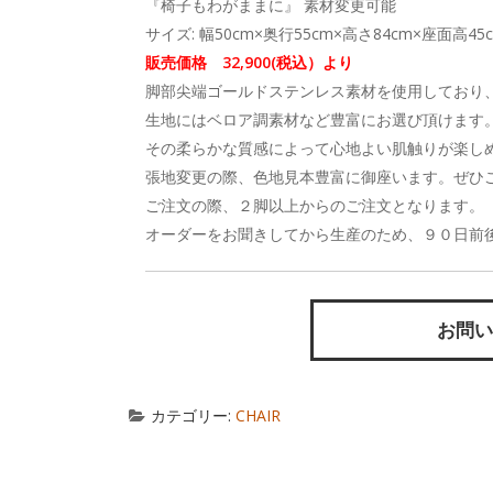
『椅子もわがままに』 素材変更可能
サイズ: 幅50cm×奥行55cm×高さ84cm×座面高45
販売価格 32,900(税込）より
脚部尖端ゴールドステンレス素材を使用しており
生地にはベロア調素材など豊富にお選び頂けます
その柔らかな質感によって心地よい肌触りが楽し
張地変更の際、色地見本豊富に御座います。ぜひ
ご注文の際、２脚以上からのご注文となります。
オーダーをお聞きしてから生産のため、９０日前
お問い
カテゴリー:
CHAIR