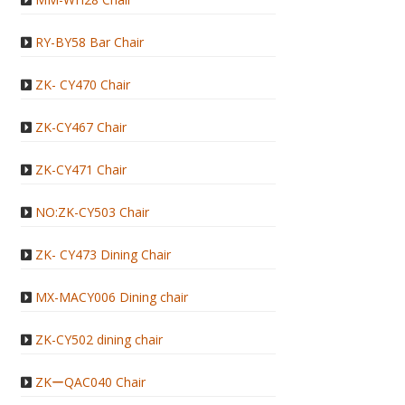
RY-BY58 Bar Chair
ZK- CY470 Chair
ZK-CY467 Chair
ZK-CY471 Chair
NO:ZK-CY503 Chair
ZK- CY473 Dining Chair
MX-MACY006 Dining chair
ZK-CY502 dining chair
ZKーQAC040 Chair