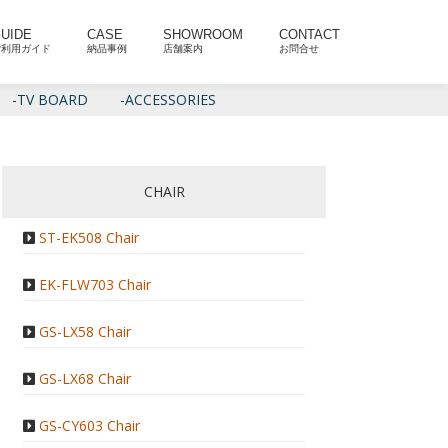
UIDE
CASE
SHOWROOM
CONTACT
ご利用ガイド
納品事例
店舗案内
お問合せ
-TV BOARD
-ACCESSORIES
CHAIR
ST-EK508 Chair
EK-FLW703 Chair
GS-LX58 Chair
GS-LX68 Chair
GS-CY603 Chair