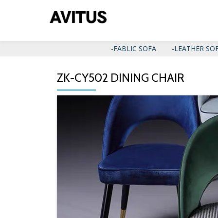
コ
ン
テ
-FABLIC SOFA
-LEATHER SO
ン
ツ
ZK-CY502 DINING CHAIR
へ
ス
キ
ッ
プ