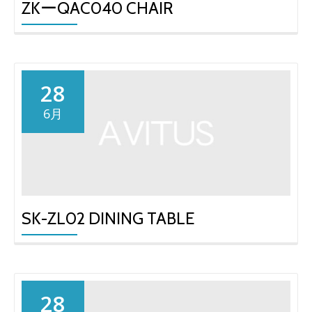
ZKーQAC040 CHAIR
28
6月
SK-ZL02 DINING TABLE
28