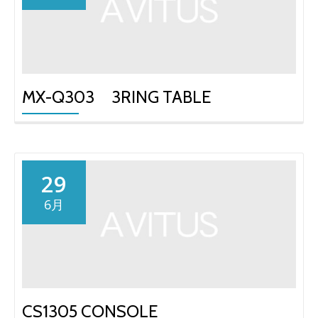
り
替
え
MX-Q303 3RING TABLE
29
6月
CS1305 CONSOLE