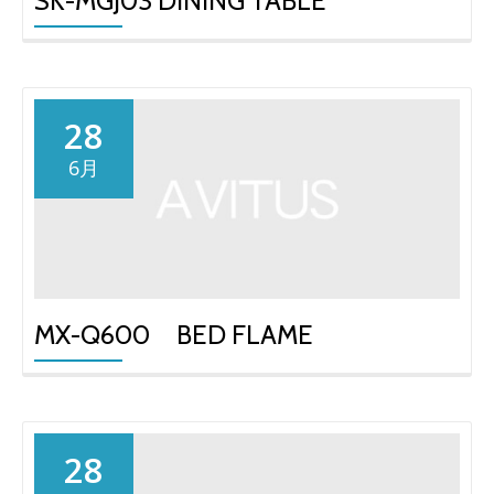
SK-MGJ03 DINING TABLE
28
6月
MX-Q600 BED FLAME
28