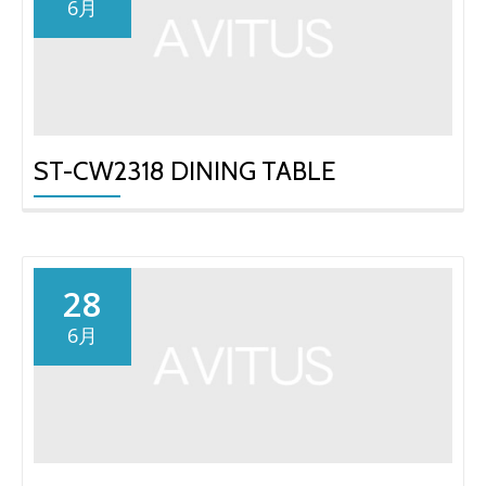
6月
ST-CW2318 DINING TABLE
28
6月