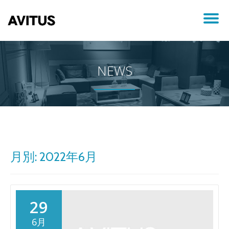
ナ
コ
ン
ビ
テ
ン
NEWS
ツ
ゲ
へ
ス
ー
キ
ッ
プ
シ
ョ
月別: 2022年6月
ン
を
29
切
6月