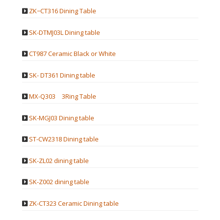
ZK−CT316 Dining Table
SK-DTMJ03L Dining table
CT987 Ceramic Black or White
SK- DT361 Dining table
MX-Q303 3Ring Table
SK-MGJ03 Dining table
ST-CW2318 Dining table
SK-ZL02 dining table
SK-Z002 dining table
ZK-CT323 Ceramic Dining table