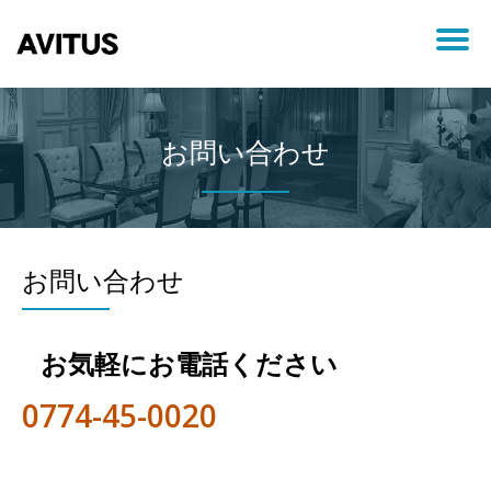
ナ
コ
ン
ビ
テ
ン
お問い合わせ
ツ
ゲ
へ
ス
ー
キ
ッ
プ
シ
お問い合わせ
ョ
お気軽にお電話ください
ン
0774-45-0020
を
切