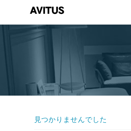
コ
ン
テ
ン
ツ
へ
ス
キ
ッ
プ
見つかりませんでした