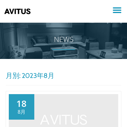
ナ
コ
ン
ビ
テ
ン
NEWS
ツ
ゲ
へ
ス
ー
キ
ッ
プ
シ
月別: 2023年8月
ョ
ン
18
を
8月
切