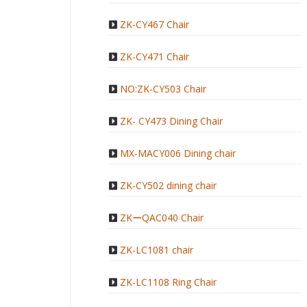
ZK-CY467 Chair
ZK-CY471 Chair
NO:ZK-CY503 Chair
ZK- CY473 Dining Chair
MX-MACY006 Dining chair
ZK-CY502 dining chair
ZKーQAC040 Chair
ZK-LC1081 chair
ZK-LC1108 Ring Chair