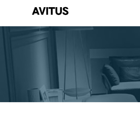
コ
ン
テ
ン
ツ
へ
ス
キ
ッ
プ