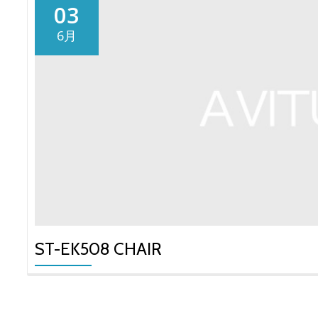
03
6月
ST-EK508 CHAIR