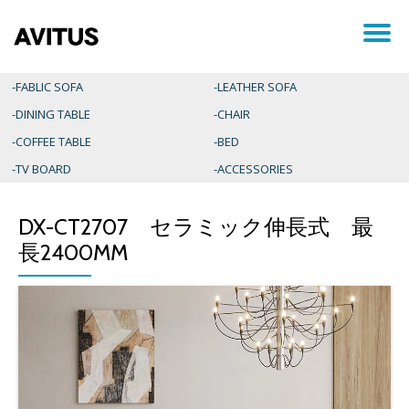
ナ
コ
ン
ビ
テ
-FABLIC SOFA
-LEATHER SOFA
ン
-DINING TABLE
-CHAIR
ツ
ゲ
へ
-COFFEE TABLE
-BED
ス
ー
-TV BOARD
-ACCESSORIES
キ
ッ
プ
シ
DX-CT2707 セラミック伸長式 最
長2400MM
ョ
ン
を
切