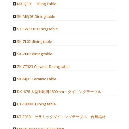
MX-Q303 3Ring Table
SK-MGJ03 Dining table
ST-CW2318 Dining table
SK-ZL02 dining table
SK-Z002 dining table
ZK-CT323 Ceramic Dining table
SK-MJ01 Ceramic Table
DX1078 大型対応脚1800mm～ダイニングテーブル
DT-1800/8 Dining table
KT-203B セラミックダイニングテーブル 台無垢材