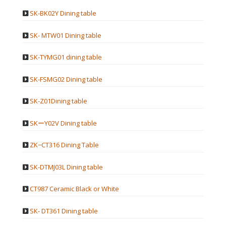
SK-BK02Y Dining table
SK- MTW01 Dining table
SK-TYMG01 dining table
SK-FSMG02 Dining table
SK-Z01Dining table
SKーY02V Dining table
ZK−CT316 Dining Table
SK-DTMJ03L Dining table
CT987 Ceramic Black or White
SK- DT361 Dining table