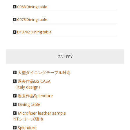
C068 Dining table
C078 Dining table
DT3702 Dining table
GALLERY
大型ダイニングテーブル対応
過去作品BS CASA
（Italy design）
過去作品Splendore
Dining table
Microfiber leather sample
NTシリーズ張地
Splendore